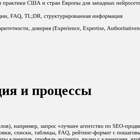
 практики США и стран Европы для западных нейросете
ции, FAQ, TL;DR, структурированная информация
тетности, доверия (Experience, Expertise, Authoritativene
ция и процессы
лов), например, запрос «лучшее агентство по SEO-прод
ловки, списки, таблицы, FAQ, рейтинг-формат с пошаго
ты клиентов, профиль эксперта, видео с клиентами, что