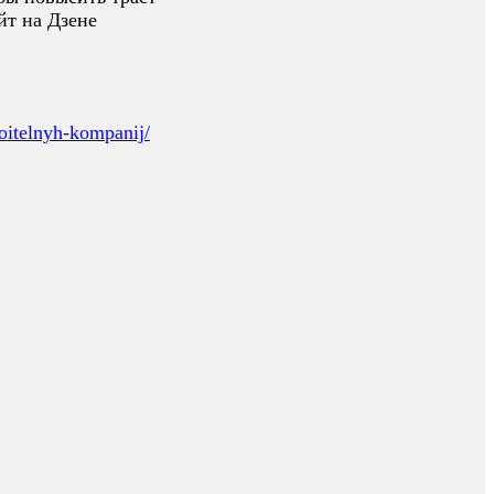
айт на Дзене
roitelnyh-kompanij/