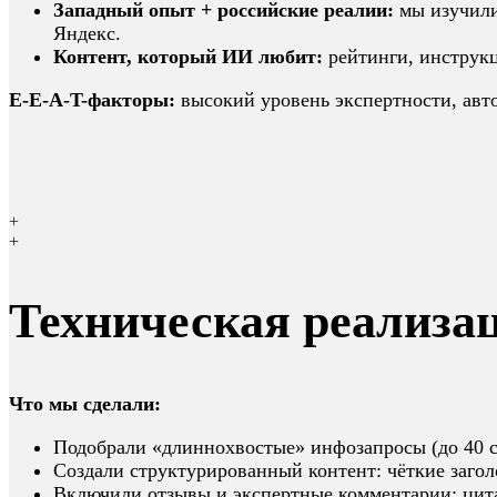
Западный опыт + российские реалии:
мы изучили
Яндекс.
Контент, который ИИ любит:
рейтинги, инструк
E-E-A-T-факторы:
высокий уровень экспертности, автори
+
+
Техническая реализа
Что мы сделали:
Подобрали «длиннохвостые» инфозапросы (до 40 с
Создали структурированный контент: чёткие заго
Включили отзывы и экспертные комментарии: цита