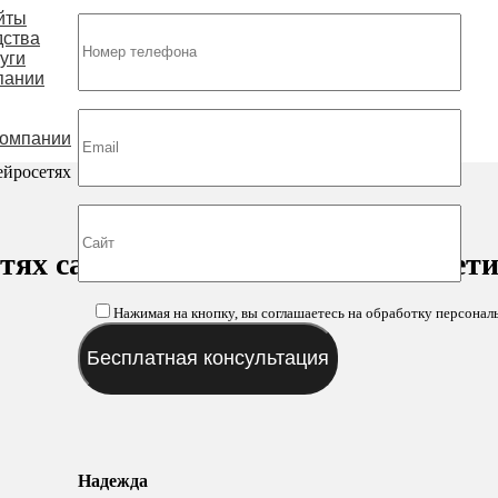
йты
дства
уги
пании
компании
ейросетях
тях сайта студии интернет-маркет
Нажимая на кнопку, вы соглашаетесь на обработку персонал
Надежда