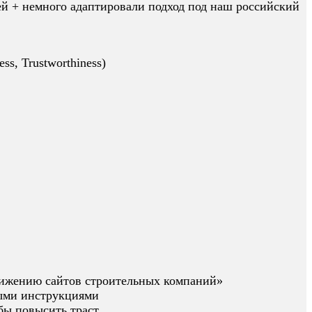
й + немного адаптировали подход под наш российский
ss, Trustworthiness)
вижению сайтов строительных компаний»
выми инструкциями
бы повысить траст