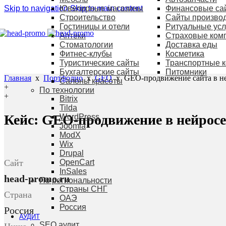
Skip to navigation
Ювелирные магазины
Skip to main content
Финансовые са
Строительство
Сайты произво
Гостиницы и отели
Ритуальные усл
Аптеки
Страховые ком
Cтоматологии
Доставка еды
Фитнес-клубы
Косметика
Туристические сайты
Транспортные 
Бухгалтерские сайты
Питомники
Главная
x
Портфолио
x
GEO
x
GEO-продвижение сайта в н
Салоны красоты
+
По технологии
+
Bitrix
Tilda
Кейс: GEO-продвижение в нейросе
WordPress
Joomla
ModX
Wix
Drupal
Сайт
OpenCart
InSales
head-promo.ru
По региональности
Страны СНГ
Страна
ОАЭ
Россия
Россия
АУДИТ
SEO аудит