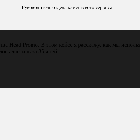
Руководитель отдела клиентского сервиса
тва Head Promo. В этом кейсе я расскажу, как мы исполь
ось достичь за 35 дней.