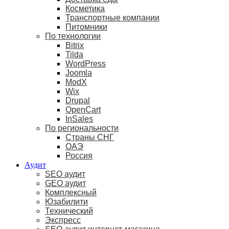
Косметика
Транспортные компании
Питомники
По технологии
Bitrix
Tilda
WordPress
Joomla
ModX
Wix
Drupal
OpenCart
InSales
По региональности
Страны СНГ
ОАЭ
Россия
Аудит
SEO аудит
GEO аудит
Комплексный
Юзабилити
Технический
Экспресс