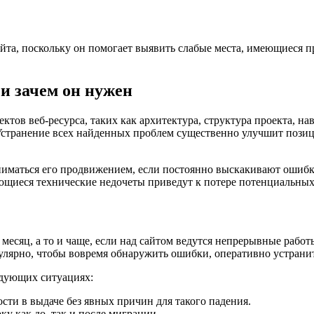
йта, поскольку он помогает выявить слабые места, имеющиеся п
 и зачем он нужен
тов веб-ресурса, таких как архитектура, структура проекта, нав
Устранение всех найденных проблем существенно улучшит позиц
иматься его продвижением, если постоянно выскакивают ошибки,
ющиеся технические недочеты приведут к потере потенциальны
есяц, а то и чаще, если над сайтом ведутся непрерывные работы.
улярно, чтобы вовремя обнаружить ошибки, оперативно устранит
едующих ситуациях:
сти в выдаче без явных причин для такого падения.
у как до, так и после миграции.