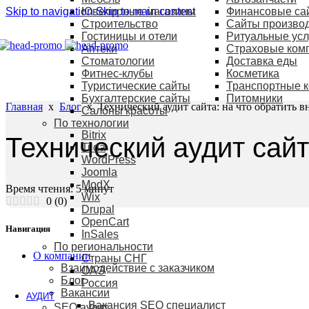
Skip to navigation
Ювелирные магазины
Skip to main content
Финансовые са
Строительство
Сайты произво
Гостиницы и отели
Ритуальные усл
Аптеки
Страховые ком
Cтоматологии
Доставка еды
Фитнес-клубы
Косметика
Туристические сайты
Транспортные 
Бухгалтерские сайты
Питомники
Главная
x
Блог
x
Технический аудит сайта: на что обратить 
Салоны красоты
По технологии
Bitrix
Технический аудит сайт
Tilda
WordPress
Joomla
ModX
Время чтения:
5
минут
Wix
0
(
0
)
Drupal
OpenCart
Навигация
InSales
По региональности
О компании
Страны СНГ
Взаимодействие с заказчиком
ОАЭ
Блог
Россия
Вакансии
АУДИТ
Вакансия SEO специалист
SEO аудит