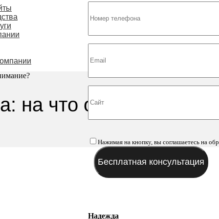
йты
дства
уги
пании
компании
внимание?
а: на что обратить вни
Нажимая на кнопку, вы соглашаетесь на об
Надежда