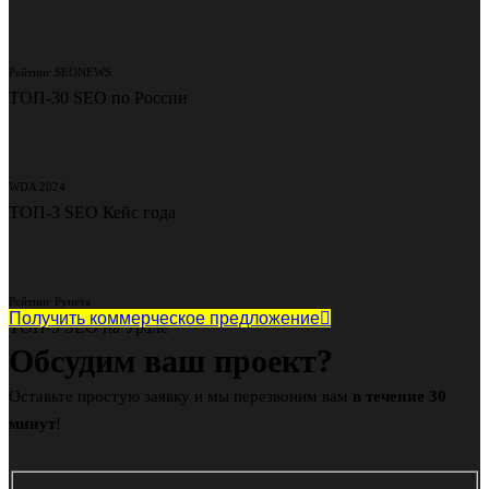
Рейтинг SEONEWS
ТОП-30 SEO по России
WDA 2024
ТОП-3 SEO Кейс года
Рейтинг Рунета
Получить коммерческое предложение
ТОП-3 SEO на Урале
Обсудим ваш проект?
Оставьте простую заявку и мы перезвоним вам
в течение 30
минут
!