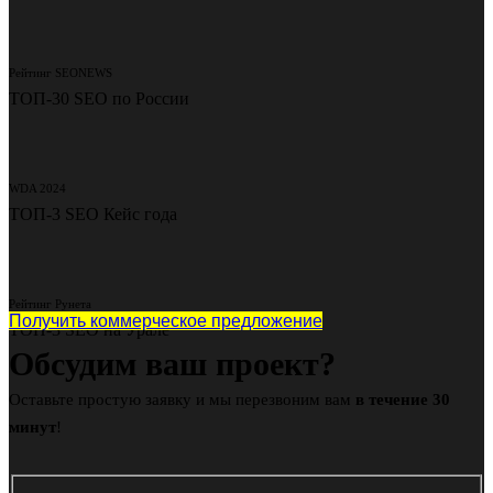
Рейтинг SEONEWS
ТОП-30 SEO по России
WDA 2024
ТОП-3 SEO Кейс года
Рейтинг Рунета
Получить коммерческое предложение
ТОП-3 SEO на Урале
Обсудим ваш проект?
Оставьте простую заявку и мы перезвоним вам
в течение 30
минут
!